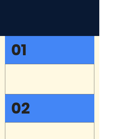
01
LE SPECTACLE : RÉSUMÉ
& NOTE D'INTENTION
UN GARS CONTACT EN
02
COURS DE REDACTION
EQUIPE ARTISTIQUE