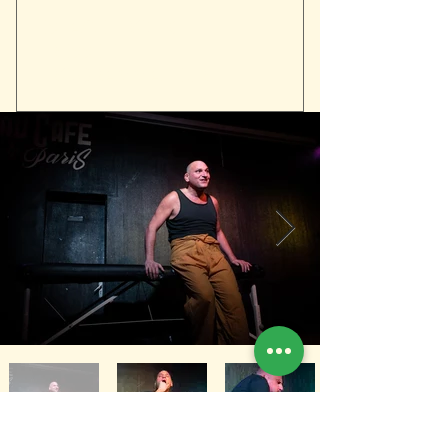
ESPACE PRO : KIT
PRESSE ET
PROGRAMMATEUR
Contact Diffusion : Hicham
Fassi-Fihri 06 52 27 72 55
KIT PRESSE ET
PROGRAMMATEUR :