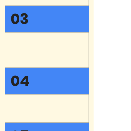
EN COURS DE REDACTION
03
CRITIQUES : LES
SPECTATEURS EN
PARLENT !
EN COURS DE REDACTION
04
CRITIQUES : LA PRESSE
EN PARLE !
EN COURS DE REDACTION