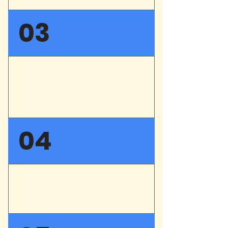
EN COURS DE REDACTION
03
CRITIQUES : LES
SPECTATEURS EN
PARLENT !
EN COURS DE REDACTION
04
CRITIQUES : LA PRESSE
EN PARLE !
EN COURS DE REDACTION