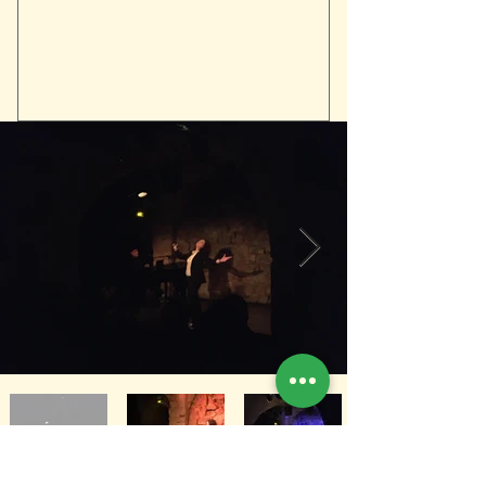
ESPACE PRO : KIT
PRESSE ET
PROGRAMMATEUR
Contact Diffusion : Hicham
Fassi-Fihri 06 52 27 72 55
KIT PRESSE ET
PROGRAMMATEUR :