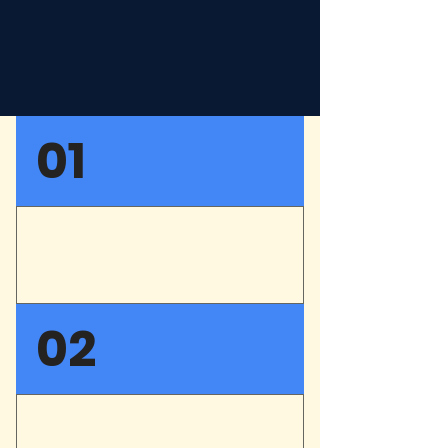
01
LE SPECTACLE : RÉSUMÉ
& NOTE D'INTENTION
DE PIAF A MARIE-LINE EN
02
COURS DE REDACTION
EQUIPE ARTISTIQUE